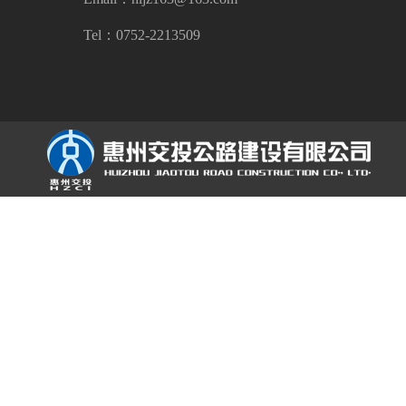
Tel：0752-2213509
Copyright © 2024 米兰体育·公司网站登录入口-米兰（中
国） 版权所有
技术支持：慧途科技（惠州）有限责任
公司