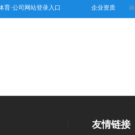
体育·公司网站登录入口
企业资质
友情链接