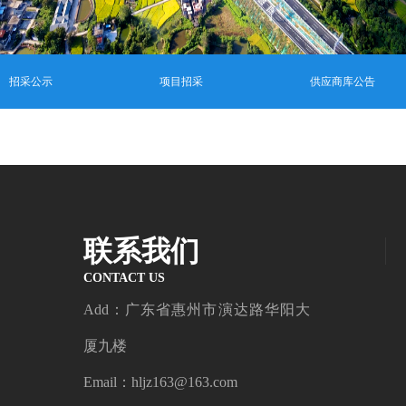
招采公示
项目招采
供应商库公告
联系我们
CONTACT US
Add：广东省惠州市演达路华阳大
厦九楼
Email：hljz163@163.com