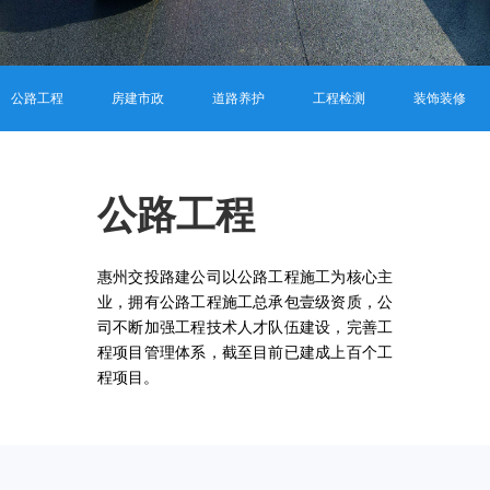
公路工程
房建市政
道路养护
工程检测
装饰装修
公路工程
惠州交投路建公司以公路工程施工为核心主
业，拥有公路工程施工总承包壹级资质，公
司不断加强工程技术人才队伍建设，完善工
程项目管理体系，截至目前已建成上百个工
程项目。