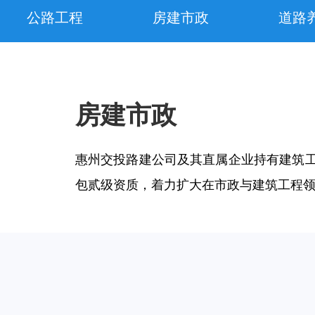
公路工程
房建市政
道路
房建市政
惠州交投路建公司及其直属企业持有建筑
包贰级资质，着力扩大在市政与建筑工程