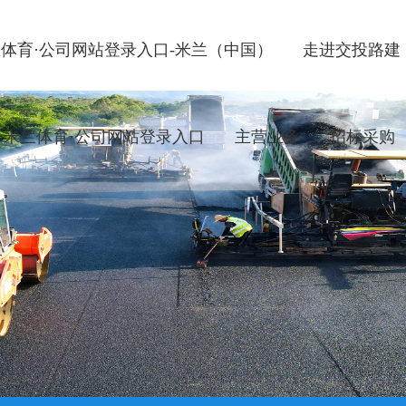
体育·公司网站登录入口-米兰（中国）
走进交投路建
组织架构
米兰体育·公司网站登录入口
信息公告
企业资质
米兰体育·公司网站登录入口
主营业务
招标采购
房建市政
招采公示
路建动态
道路养护
党建工作
项目招采
子(分)公司动态
工程检测
工会之窗
供应商库公告
装饰装修